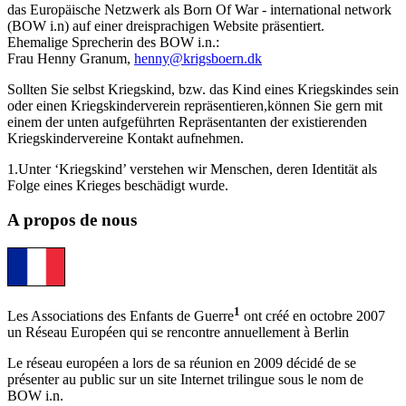
das Europäische Netzwerk als Born Of War - international network
(BOW i.n) auf einer dreisprachigen Website präsentiert.
Ehemalige Sprecherin des BOW i.n.:
Frau Henny Granum,
henny@krigsboern.dk
Sollten Sie selbst Kriegskind, bzw. das Kind eines Kriegskindes sein
oder einen Kriegskinderverein repräsentieren,können Sie gern mit
einem der unten aufgeführten Repräsentanten der existierenden
Kriegskindervereine Kontakt aufnehmen.
1.Unter ‘Kriegskind’ verstehen wir Menschen, deren Identität als
Folge eines Krieges beschädigt wurde.
A propos de nous
1
Les Associations des Enfants de Guerre
ont créé en octobre 2007
un Réseau Européen qui se rencontre annuellement à Berlin
Le réseau européen a lors de sa réunion en 2009 décidé de se
présenter au public sur un site Internet trilingue sous le nom de
BOW i.n.